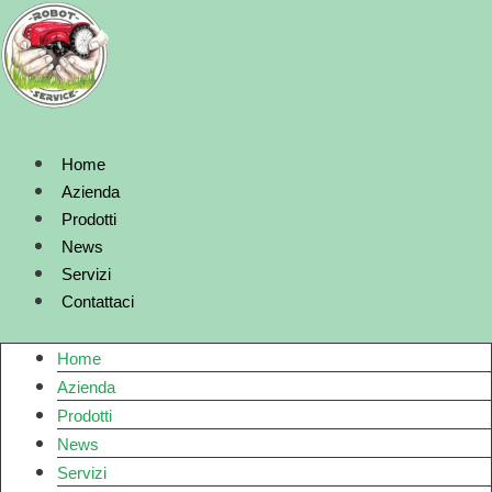
Vai
al
contenuto
Home
Azienda
Prodotti
News
Servizi
Contattaci
Home
Azienda
Prodotti
News
Servizi