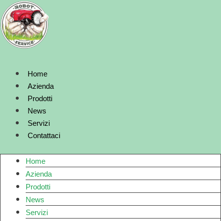
Vai
al
contenuto
Home
Azienda
Prodotti
News
Servizi
Contattaci
Home
Azienda
Prodotti
News
Servizi