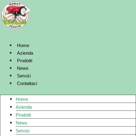
Vai
al
contenuto
Home
Azienda
Prodotti
News
Servizi
Contattaci
Home
Azienda
Prodotti
News
Servizi