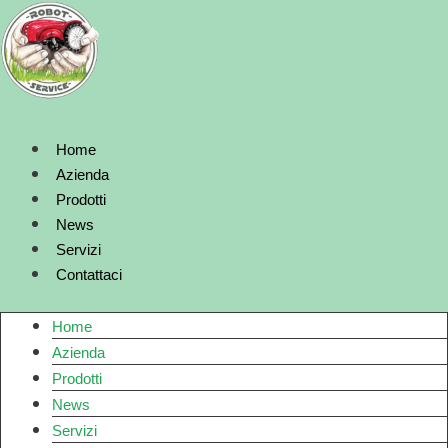
Vai
al
contenuto
Home
Azienda
Prodotti
News
Servizi
Contattaci
Home
Azienda
Prodotti
News
Servizi