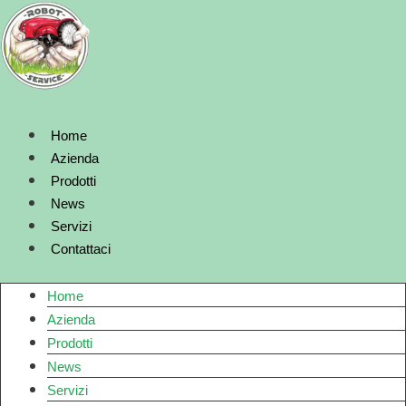
Vai
al
contenuto
Home
Azienda
Prodotti
News
Servizi
Contattaci
Home
Azienda
Prodotti
News
Servizi