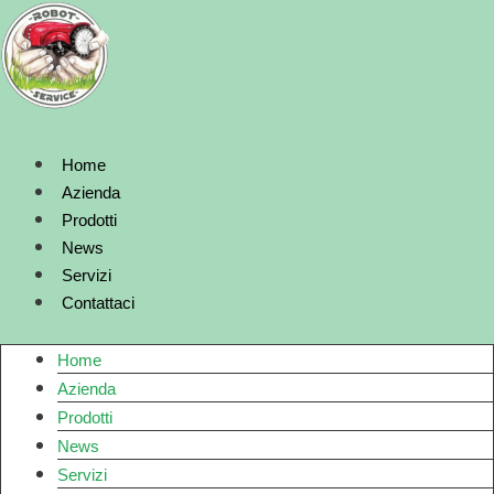
Vai
al
contenuto
Home
Azienda
Prodotti
News
Servizi
Contattaci
Home
Azienda
Prodotti
News
Servizi