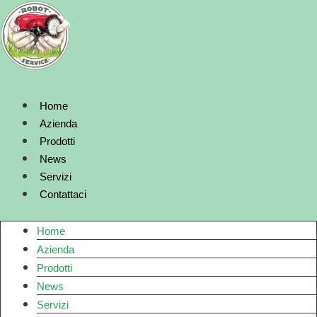
Vai
al
contenuto
Home
Azienda
Prodotti
News
Servizi
Contattaci
Home
Azienda
Prodotti
News
Servizi