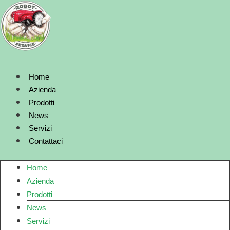
Vai
al
contenuto
Home
Azienda
Prodotti
News
Servizi
Contattaci
Home
Azienda
Prodotti
News
Servizi