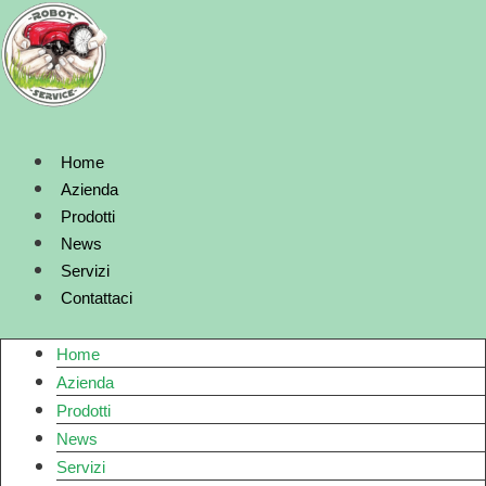
Vai
al
contenuto
Home
Azienda
Prodotti
News
Servizi
Contattaci
Home
Azienda
Prodotti
News
Servizi