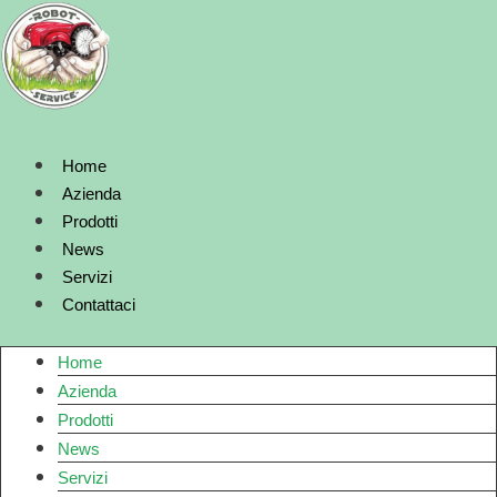
Vai
al
contenuto
Home
Azienda
Prodotti
News
Servizi
Contattaci
Home
Azienda
Prodotti
News
Servizi