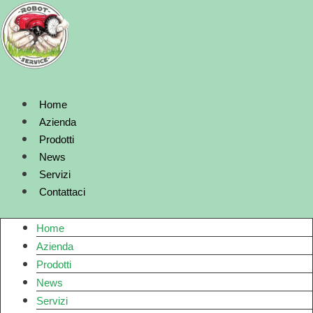
Vai
al
contenuto
Home
Azienda
Prodotti
News
Servizi
Contattaci
Home
Azienda
Prodotti
News
Servizi