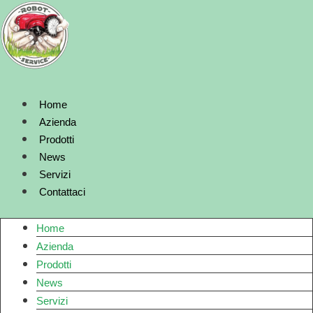
Vai
al
contenuto
Home
Azienda
Prodotti
News
Servizi
Contattaci
Home
Azienda
Prodotti
News
Servizi