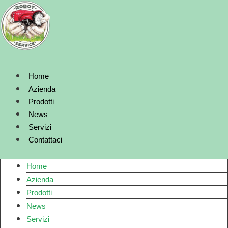
Vai
al
contenuto
Home
Azienda
Prodotti
News
Servizi
Contattaci
Home
Azienda
Prodotti
News
Servizi