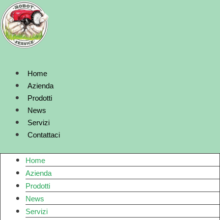
Vai
al
contenuto
Home
Azienda
Prodotti
News
Servizi
Contattaci
Home
Azienda
Prodotti
News
Servizi