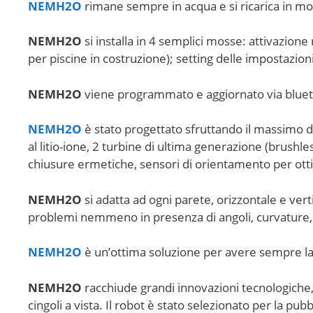
NEMH2O
rimane sempre in acqua e si ricarica in mod
NEMH2O
si installa in 4 semplici mosse: attivazione
per piscine in costruzione); setting delle impostazion
NEMH2O
viene programmato e aggiornato via bluet
NEMH2O
è stato progettato sfruttando il massimo de
al litio-ione, 2 turbine di ultima generazione (brushl
chiusure ermetiche, sensori di orientamento per otti
NEMH2O
si adatta ad ogni parete, orizzontale e verti
problemi nemmeno in presenza di angoli, curvature, 
NEMH2O
è un’ottima soluzione per avere sempre la p
NEMH2O
racchiude grandi innovazioni tecnologiche,
cingoli a vista. Il robot è stato selezionato per la pu