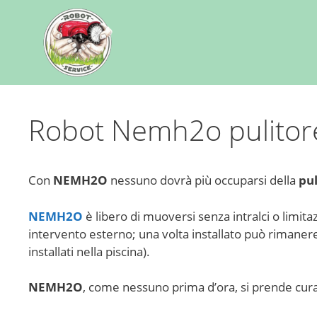
Robot Nemh2o pulitore
Con
NEMH2O
nessuno dovrà più occuparsi della
pul
NEMH2O
è libero di muoversi senza intralci o limit
intervento esterno; una volta installato può rimanere in
installati nella piscina).
NEMH2O
, come nessuno prima d’ora, si prende cura t