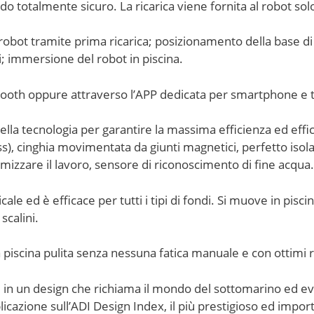
o totalmente sicuro. La ricarica viene fornita al robot sol
 robot tramite prima ricarica; posizionamento della base di 
i; immersione del robot in piscina.
ooth oppure attraverso l’APP dedicata per smartphone e t
lla tecnologia per garantire la massima efficienza ed effic
ess), cinghia movimentata da giunti magnetici, perfetto isol
mizzare il lavoro, sensore di riconoscimento di fine acqua.
cale ed è efficace per tutti i tipi di fondi. Si muove in pisci
scalini.
iscina pulita senza nessuna fatica manuale e con ottimi ri
 in un design che richiama il mondo del sottomarino ed ev
bblicazione sull’ADI Design Index, il più prestigioso ed imp