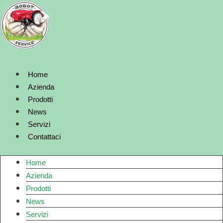
Vai
al
contenuto
Home
Azienda
Prodotti
News
Servizi
Contattaci
Home
Azienda
Prodotti
News
Servizi