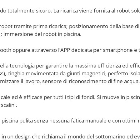
o totalmente sicuro. La ricarica viene fornita al robot sol
 robot tramite prima ricarica; posizionamento della base di 
i; immersione del robot in piscina.
ooth oppure attraverso l’APP dedicata per smartphone e t
lla tecnologia per garantire la massima efficienza ed effic
ess), cinghia movimentata da giunti magnetici, perfetto isol
mizzare il lavoro, sensore di riconoscimento di fine acqua.
cale ed è efficace per tutti i tipi di fondi. Si muove in pisci
scalini.
iscina pulita senza nessuna fatica manuale e con ottimi ri
 in un design che richiama il mondo del sottomarino ed ev