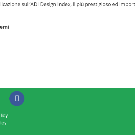
bblicazione sull’ADI Design Index, il più prestigioso ed imp
temi
licy
licy