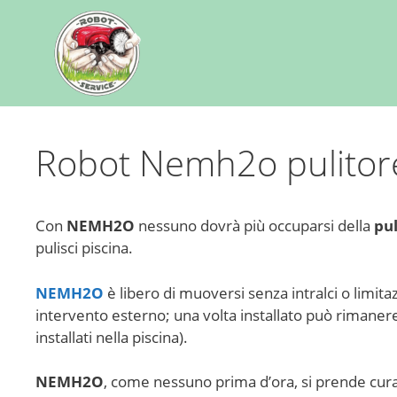
Robot Nemh2o pulitore 
Con
NEMH2O
nessuno dovrà più occuparsi della
pul
pulisci piscina.
NEMH2O
è libero di muoversi senza intralci o limit
intervento esterno; una volta installato può rimanere in
installati nella piscina).
NEMH2O
, come nessuno prima d’ora, si prende cura t