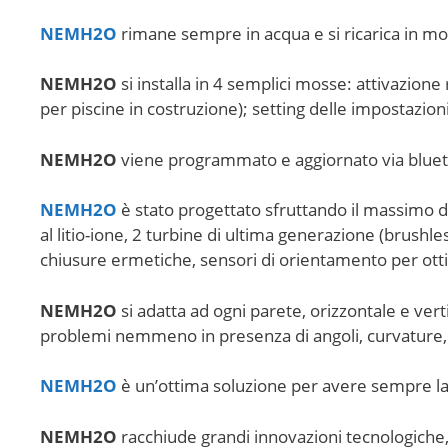
NEMH2O
rimane sempre in acqua e si ricarica in mod
NEMH2O
si installa in 4 semplici mosse: attivazione
per piscine in costruzione); setting delle impostazion
NEMH2O
viene programmato e aggiornato via bluet
NEMH2O
è stato progettato sfruttando il massimo de
al litio-ione, 2 turbine di ultima generazione (brushl
chiusure ermetiche, sensori di orientamento per otti
NEMH2O
si adatta ad ogni parete, orizzontale e verti
problemi nemmeno in presenza di angoli, curvature, 
NEMH2O
è un’ottima soluzione per avere sempre la p
NEMH2O
racchiude grandi innovazioni tecnologiche,