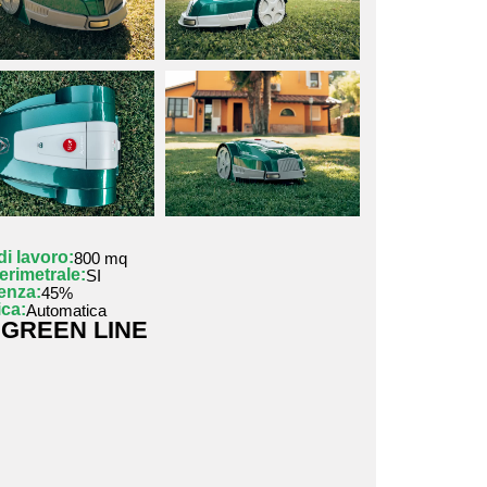
di lavoro:
800 mq
perimetrale:
SI
enza:
45%
ica:
Automatica
GREEN LINE
: